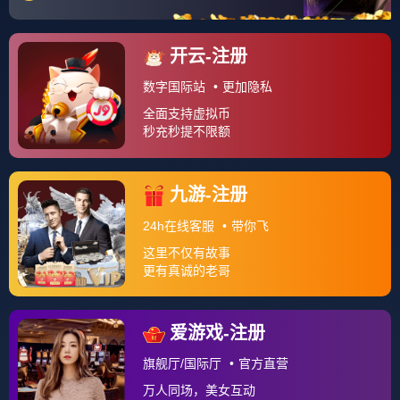
2026年美加墨世界杯的战鼓尚未擂响，但绿茵场上的战术
字体：
大
中
小
博弈，却早已跨越了项目的边界，在另一个领域——
NBA篮球场上——上演着令人惊叹的呼应，当我们聚焦
一场想象中的“美加墨世界杯焦点战”时，目光却不由被休
斯顿火箭与俄克拉荷马雷霆这两支球队间的宿命对决所吸
引，这不仅是篮球的较量，更是一场关乎“体系压
制”与“青春风暴”的哲学对话,其战术内核竟与足球世界的
智慧如此相通。
现代足球的战术演进，尤其是高位逼抢与快速转换，强调
的是一种体系化的“压制”，从克洛普的“重金属足球”到瓜
迪奥拉的极致传控，无不是通过严谨的整体阵型移动，挤
压对手空间，夺取球权，并在转换瞬间给予致命一击，这
与休斯顿火箭队近年来构建的“无限换防”体系何其相似，
火箭的防守哲学，就是通过全员机动性，消除对手一切掩