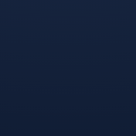
锡红牛队的对决拜尔洛策表示，尽管在
首回合比赛中遭遇了惨败，但球队将全
力以赴寻求复仇，并在主场争取保级的
关键三分4 尽管球队的主力门将曾特纳仍在康复之中，但主力中锋马
特塔停赛期满回归，这无疑增强了球队的攻击力5 莱比锡红牛队在德
甲联赛中主场与；西班牙国王杯的比赛继续进行，西班牙人队对阵奥
萨苏纳的比赛打响，上个赛季由于西班牙人的表现并不是很好，球队
最终降入了西乙联赛，本赛季在西乙联赛西班牙人的状态十分不错，
再加上球队阵容本身实力上要比其他的球...
Read More
>
开云体育平台APP-包含天津泰达主场惨败山
2025
06-05
东鲁能，降入降级区的词条
开云
开云赛事
围观385次
0 条评
论
1、北京时间8月20日19点35分，2016赛
季中超联赛第23轮继续进行，在一场保