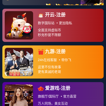
论
我们不用为失去海德难过，因为我们失
去的不过是一个得分手段单一，突破能
力几乎为零，提升空间不大的球员，可
以说海德的交易价值现在已经到了峰
值，而我们得到的将是麦克米勒稳定的投篮命中率，超强的三分火
力，一定的组织进攻的能力，突破也有相当的威胁，不是很弱的防
守，而且篮球智商较高，最重要的是他是一个团队球员如。 朱塞佩·
梅阿查19271940维托里奥#x2022波佐于1934年和1938年担任意大利队
主教练并赢得世界杯，他这样评价梅阿查的“让他进入你的球队就意
味着你的球队是从10开始...
Read More
>
开云体育平台APP-印度选手再创佳绩，斩获
2025
06-06
个人奖牌
NEW
开云
开云动态
围观323次
0 条评
论