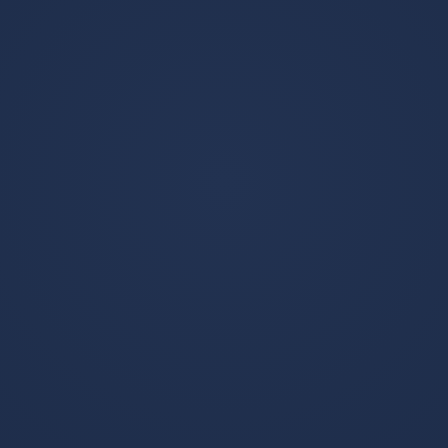
尔，是不够的，未来必须要引进纯正的
中锋，这是曼联必然的选择从本赛季的
情况来看，拉什福德，或者马夏尔，要
突破单赛季15个都有困难，再加上遭遇
伤病，这个影响就很大了，拉什福德的
受伤就是证明，要是不买中锋，曼联的
成绩难以提高1拉什福德状态不稳定且遭
遇伤病 曼联最需要拉什福德在。 2、
2023年11月10日，前国米球员罗比·萨维奇在接受媒体采访时表示，
拉什福德染红没问题，确实无意且不走运，但红牌没错这一言论引起
了广泛的关注和讨论作为一名资深足球运动...
Read More
>
开云体育app-伯恩茅斯主场胜斯旺西，主场保
2025
06-05
持不败的简单介绍