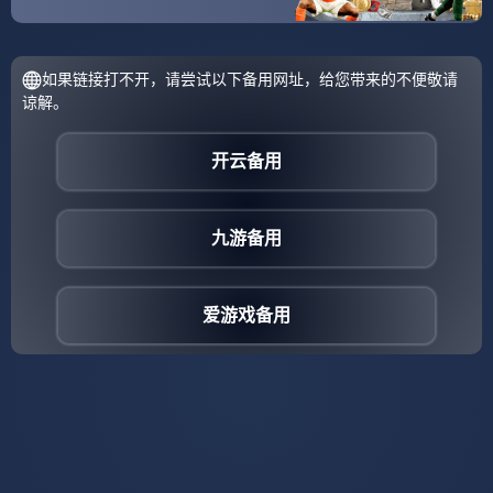
世界杯真正的“黑马”。
这一夜的高潮，并未随着塞尔维亚的胜利而落幕，同一时
间进行的韩国队与日本队的东亚德比，才是真正让整个亚
洲屏住呼吸的生死之战，这场比赛关乎着小组出线名额，
更关乎着东亚足球的尊严与未来，日本队凭借更加成熟的
技战术体系，在前80分钟占据明显优势，控球率高达
62%，射门次数也以14比7领先，韩国队的防线被反复拉
扯，门将赵贤祐多次做出关键扑救,才力保球门不失。
时间一分一秒流逝，韩国队几乎要被逼入绝境，第85分
钟，日本队错失了一次绝佳的单刀机会，韩国队的替补席
上，所有人都紧握双拳，眼神中满是不甘与倔强，一个人
的名字被全场韩国球迷反复呼喊——孙兴慜。