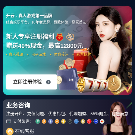
开云(中国)Kaiyun
官网 - 体育赛事直
播与官方登录
SEARCH
网站导航
首页
>
开云动态
> 开云体育下载-2026世界杯黑马之战，塞尔维亚横扫泰
国，孙兴慜完成致命一击
开云体育下载-2026世界杯黑马之战，塞尔
2026
06-16
维亚横扫泰国，孙兴慜完成致命一击
开云
开云动态
围观
706
次
5 条评论
日期：
2026-06-16