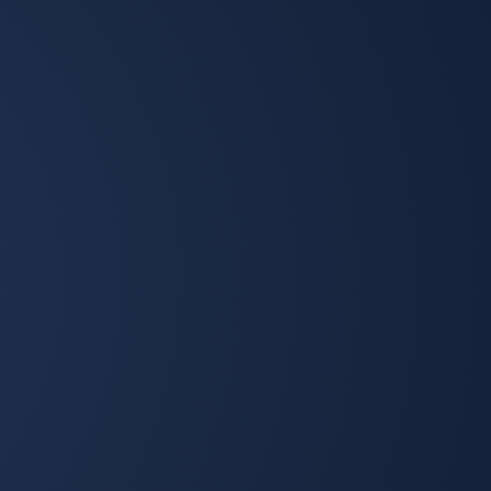
国铁骑踏破摩洛哥，阿诺德独造三球闪耀赛场
开云体育下载-2026世界杯H组惊现冷门，泰国狂
胜沙特，贝林厄姆与替补奇兵共铸经典
开云体育入口-沙漠风暴席卷北欧，伊拉克横扫挪
威，莱万多夫斯基致命一击引爆2026世界杯
-钢铁防线铸胜局，比利时2026世界杯揭幕战险胜
芬兰，萨内领军防守反击奏效
开云体育平台APP-风暴降临，2026世界杯E组强强
对话，澳大利亚横扫克罗地亚，登贝莱闪耀全场
开云体育在线-绝杀之夜，库尔图瓦致命一击，卡
奖，
塔尔险胜秘鲁引爆2026世界杯
尼奥
开云体育-北欧雄鹰振翅高飞，挪威关键战压制克
罗地亚，奥斯梅恩闪耀全场
开云下载-2026世界杯黑马之战，哥伦比亚碾压荷
兰，姆巴佩带队险胜，一场载入史册的激烈对决
开云体育平台APP-冷门之夜，热血沸腾，2026世