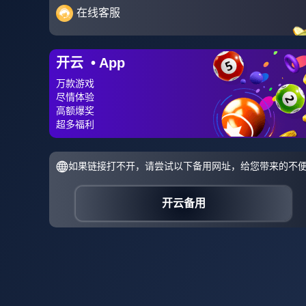
2014年，格列兹曼转会加盟马竞，并于201516赛季当
202021赛季夺得西班牙国王杯冠军2021年，格列兹曼重
2014年，格列兹曼首次代表法国国家队出场，并随队征战2
2004年欧洲足球锦标赛的比赛中，这里见证了葡萄牙
最终以0比1不敌希腊，仅获得亚军而在2014年5月25日
对决中，皇家马德里队以4比1的比分战胜马德里竞技队
马德里竞技是目前为止西班牙足球俱乐部中历史成绩第
马德里Real Madrid Club de Fútbol和巴塞罗那Fútb
青年队冠军在德高望重的西班牙青年队教练Pedro Calvo