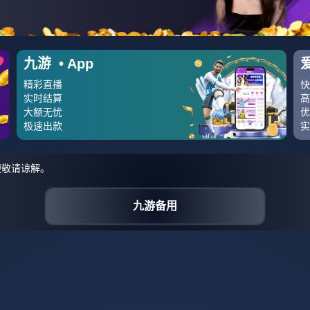
选西甲最佳球员2019年，格列兹曼以12亿欧元的转会费加盟巴萨，
回马竞2010年，格列兹曼帮助法国U19队夺得欧洲U19足球锦标赛
014年。
国家足球队与希腊国家足球队的激烈对决尽管葡萄牙拥有主场优势
，2013至2014赛季的欧洲冠军联赛决赛也在这里举行在这场万众瞩
，夺得了俱乐部。
三好的球队，夺冠次数季票持有者数目和总收入仅排在同城死敌
ol Club Barcelona之后传奇人物托雷斯 托雷斯在1998年迎来了自己首个
的。