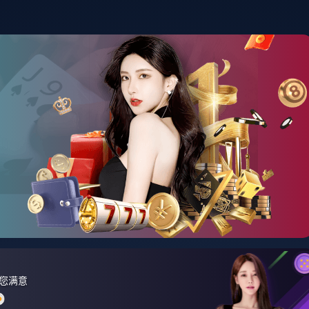
- 体育赛事直播与官方登录
开云动态
锦标赛冠军的简单介绍
继续争夺欧洲足球锦标赛冠军的简单介绍
论
日期：
2025-05-30
字体：
大
中
小
联赛以前的叫法欧洲冠军联赛是欧洲足球协会联盟主办的年度足
世界最高素质最具影响力以及最高水平的俱乐部赛事，亦是世界
欧洲俱乐部冠军杯。
季世界青年足球锦标赛冠军2005年，2007年夏季奥林匹克运动会足
班牙马德里竞技2006年5月29日，西甲马德里竞技队宣布阿奎罗
昂贵的一笔转会费在2007。