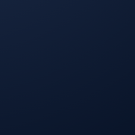
赛场
洲冠
单介绍