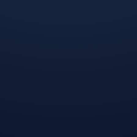
时的新球场卢斯球场曾举行2004年欧洲足球锦标赛的比赛，更是决
希腊国家足球队，仅获亚军2014年5月25日，2013到2014欧
赛中以4。
yun官网 - 体育赛事直播与官方登录
发表
方登录
站点
QQ交谈
开云体育平台APP-加拿大女足拉练，队长领衔海外球员集结的简