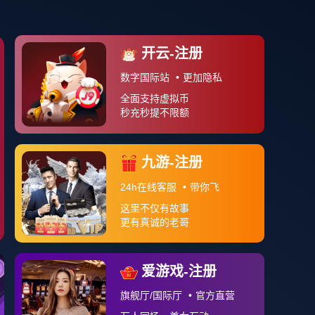
SEARCH
热门文章
开云体育登录-冰火淬炼，西决生死战之夜与乔治
的封神瞬间
开云体育官网-世界排名争夺战焦点战，哥伦比亚
球比
防守坚壁封锁多特蒙德攻势
上奖
开云体育-浓眉擎天拆解双塔！47+18背后，现代
内线的终极答案浮现
开云体育中国-年度焦点之战，吉林队爆冷击败尼
球比
克斯，篮球界震撼全球
加盟，
开云官网-老鹰对阵浙江队，字母哥化身破局利