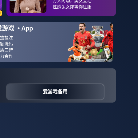
刃，主宰跨洋对决胜负
开云体育登录-特奥成为关键先生，摩洛哥轻取玻
并于
利维亚展现非洲冠军实力
冠军
开云体育APP下载-足球场上的篮球风云，当火箭
的无限换防压制雷霆的青春风暴
，但
开云体育官网-活塞决胜局轰鸣，黄蜂刺击落空—
目的
F1年度争冠焦点战纪实
开云体育官方网站-丹麦风暴席卷老特拉福德，迪
亚斯关键战不手软破曼联
皇家
开云下载-舞台越大，强者愈强，从阿坎吉的闪耀
重要的
到苏格兰斩落马赛的传奇
最近发表
开云平台-桑巴风暴席卷亚洲，2026世界杯出线战
巴西横扫越南，哈基米光芒四射控球制胜
开云体育官方网站-2026世界杯D组冷门迭爆，韩