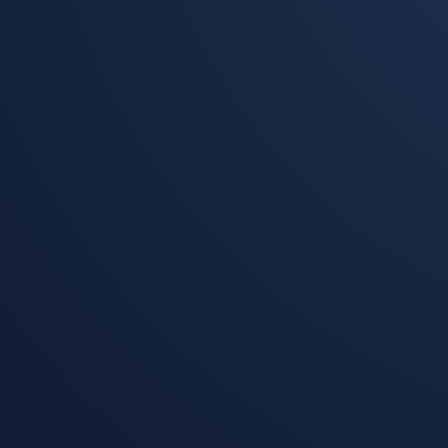
科克出道于马德里竞技足球俱乐部青训营2009年9月2
杯冠军和1次西甲冠军2013年6月，科克代表西班牙参加了
表西班牙国家足球队的处子秀2018年6月，科克代表西