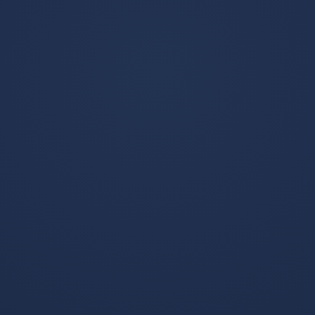
10、2 20022003赛季，AC米兰赢得了欧洲冠军联赛的冠
军，没有在特定的比赛中止步3 20032004赛季，AC米兰
进入了八强，在14决赛中，他们在主场以41战胜了拉科鲁
尼亚，但客场以04输给了对手4 20042005赛季，AC米兰
参加了决赛，在120分钟的比赛中与利物浦战成了33平
局，但在点球大战中以2。
11、如果赌客以100元押注主队AC米兰获胜，如果结果确
实如此，他们将赢得100元本金乘以188的赔率再乘以097
的凯利指数，即100 * 188 * 097 = 18236元，这意味着净赚
8236元押注平局的赌客，如果比赛结果为平局，将获得