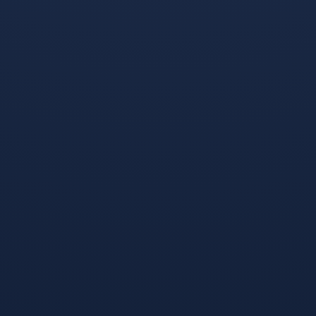
12、客观的说，其实国米也是险胜啊 之前我预测的也是
平局！虽然我是国米的球迷，但我想向楼主说的是我为你
作为AC米兰球迷的忠诚感到钦佩！但你也不用太为之难
过！一场米兰德比的失利其实算不了什么，你想想你的球
队在这几年中为你带来了多少米兰德比的胜利！为你带来
了多少欢笑和激情！各位都别争了，不。
13、国际米兰成立于1908年3月4日当时，“米兰板球与足
球俱乐部”现AC米兰俱乐部的前身内的意大利及瑞士球员
对球队过分英国化和一些势利行为极其不满，愤然离队并